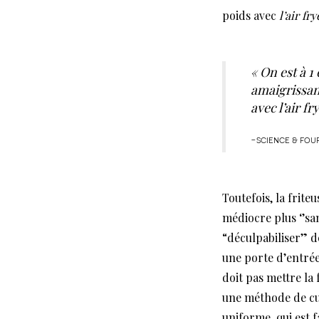
poids avec
l’air fry
« On est à 1
amaigrissant
avec l’air f
-science & fou
Toutefois, la frite
médiocre plus ‘’san
“déculpabiliser” de
une porte d’entrée
doit pas mettre la 
une méthode de cu
uniforme, qui est f