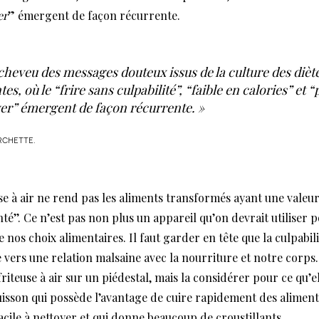
er
” émergent de façon récurrente.
 cheveu des messages douteux issus de la culture des dièt
es, où le “frire sans culpabilité”, “faible en calories” et 
ryer” émergent de façon récurrente. »
rchette.
use à air ne rend pas les aliments transformés ayant une valeur
té’’. Ce n’est pas non plus un appareil qu’on devrait utiliser 
 nos choix alimentaires. Il faut garder en tête que la culpabili
 vers une relation malsaine avec la nourriture et notre corps. 
friteuse à air sur un piédestal, mais la considérer pour ce qu’el
isson qui possède l’avantage de cuire rapidement des aliment
acile à nettoyer et qui donne beaucoup de croustillants.