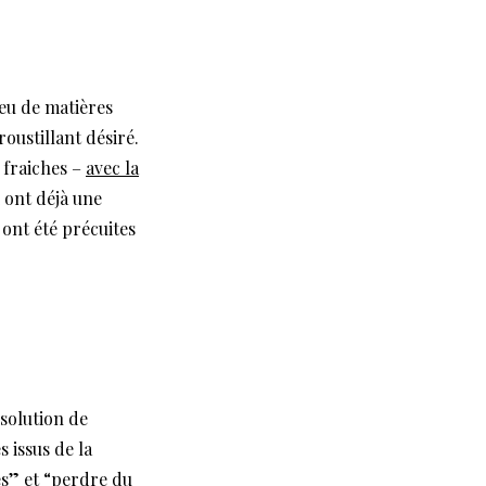
peu de matières
croustillant désiré.
 fraiches –
avec la
 ont déjà une
 ont été précuites
 solution de
s issus de la
ies” et “perdre du