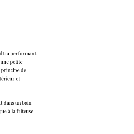
 ultra performant
 une petite
e principe de
térieur et
it dans un bain
ue à la friteuse