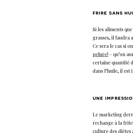
frire sans hui
Si les aliments que
grasses, il faudra a
Ce sera le cas si 
pelure!
– qu’on aur
certaine quantité 
dans l’huile, il es
une impressio
Le marketing derri
rechange à la frite
culture des diètes 