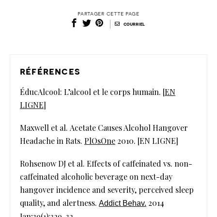
partager cette page
|
courriel
références
ÉducAlcool: L’alcool et le corps humain. [
EN
LIGNE
]
Maxwell et al. Acetate Causes Alcohol Hangover
Headache in Rats.
PlOsOne
2010. [EN LIGNE]
Rohsenow DJ et al. Effects of caffeinated vs. non-
caffeinated alcoholic beverage on next-day
hangover incidence and severity, perceived sleep
quality, and alertness.
2014
Addict Behav.
Jan;39(1):329-32.