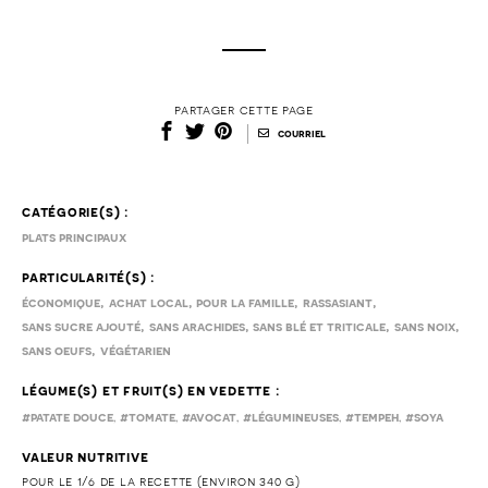
partager cette page
|
courriel
catégorie(s) :
plats principaux
particularité(s) :
,
,
,
,
économique
achat local
pour la famille
rassasiant
,
,
,
,
sans sucre ajouté
sans arachides
sans blé et triticale
sans noix
,
sans oeufs
végétarien
légume(s) et fruit(s) en vedette :
,
,
,
,
,
#patate douce
#tomate
#avocat
#légumineuses
#tempeh
#soya
valeur nutritive
pour le 1/6 de la recette (environ 340 g)