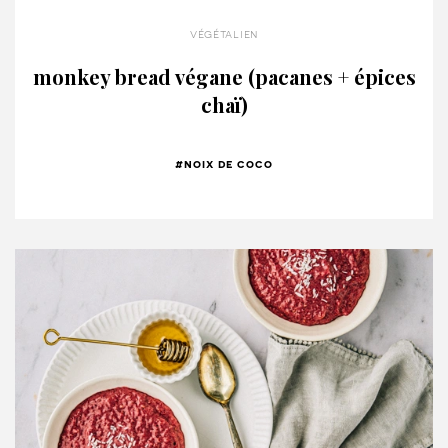
végétalien
monkey bread végane (pacanes + épices
chaï)
#noix de coco