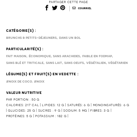
partager cette page
|
courriel
catégorie(s) :
,
brunchs & petits-déjeuners
dans un bol
particularité(s) :
,
,
,
,
fait maison
économique
sans arachides
faible en fodmap
,
,
,
,
sans blé et triticale
sans lait
sans oeufs
végétalien
végétarien
légume(s) et fruit(s) en vedette :
,
#noix de coco
#noix
valeur nutritive
par portion : 50 g
calories: 217 cal | lipides: 12 g | saturés: 6 g | monoinsaturés: 6 g
| glucides: 25 g | sucres : 9 g | sodium: 5 mg | fibres: 3 g |
protéines: 5 g | potassium : 182 g |