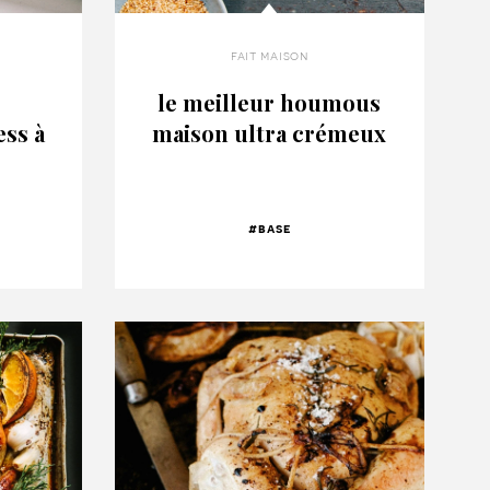
fait maison
le meilleur houmous
ss à
maison ultra crémeux
#base