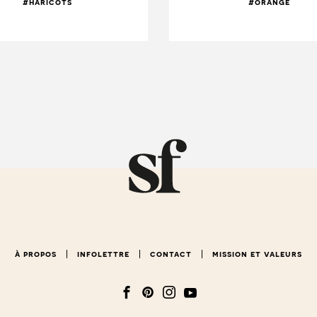
#haricots
#orange
à propos
infolettre
contact
mission et valeurs