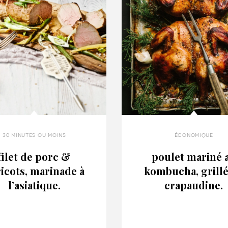
30 minutes ou moins
économique
filet de porc &
poulet mariné 
icots, marinade à
kombucha, grillé
l’asiatique.
crapaudine.