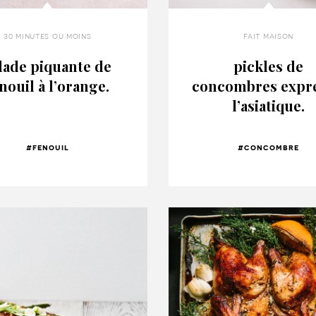
30 minutes ou moins
fait maison
lade piquante de
pickles de
nouil à l’orange.
concombres expre
l’asiatique.
#fenouil
#concombre