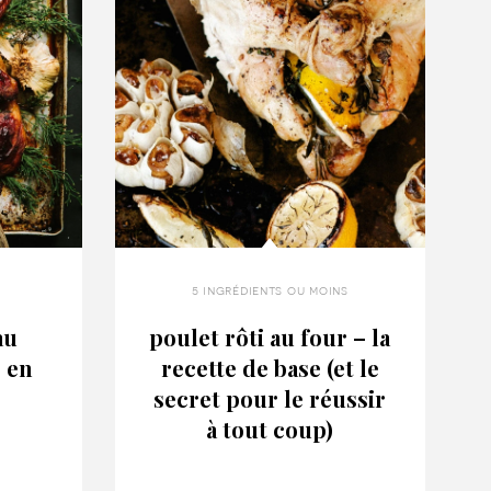
5 ingrédients ou moins
au
poulet rôti au four – la
 en
recette de base (et le
secret pour le réussir
à tout coup)