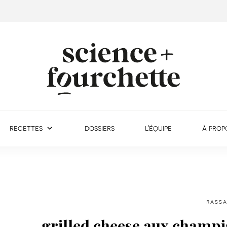
recettes
dossiers
l'équipe
à prop
rassa
grilled cheese aux champ