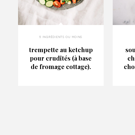
5 ingrédients ou moins
trempette au ketchup
so
pour crudités (à base
ch
de fromage cottage).
cho