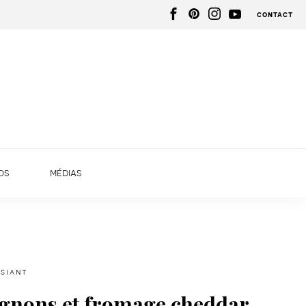
contact
os
médias
siant
ignons et fromage cheddar