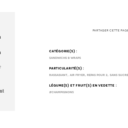
partager cette pag
n
n
catégorie(s) :
sandwichs & wraps
F
particularité(s) :
,
,
,
rassasiant
air fryer
repas pour 2
sans sucre
légume(s) et fruit(s) en vedette :
nt
#champignons