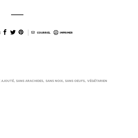
|
e
courriel
imprimer
,
,
,
,
 ajouté
sans arachides
sans noix
sans oeufs
végétarien