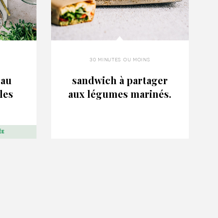
30 minutes ou moins
 au
sandwich à partager
les
aux légumes marinés.
ée