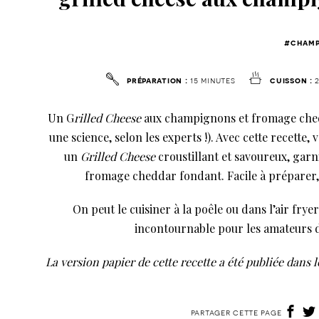
#champ
préparation :
15 minutes
cuisson :
2
Un G
rilled Cheese
aux champignons et fromage chedd
une science, selon les experts !). Avec cette recette
un
Grilled Cheese
croustillant et savoureux, gar
fromage cheddar fondant. Facile à préparer, c
On peut le cuisiner à la poêle ou dans l’air fry
incontournable pour les amateurs d
La version papier de cette recette a été publiée dans 
partager cette page