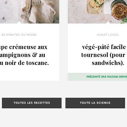
30 minutes ou moins
achat local
upe crémeuse aux
végé-pâté facile
ampignons & au
tournesol (pour 
u noir de toscane.
sandwichs).
présenté par
maison orph
toutes les recettes
toute la science