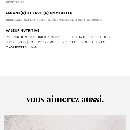
végétarien
légume(s) et fruit(s) en vedette :
,
,
,
,
#brocoli
#chou-fleur
#légumineuses
#noix
#quinoa
valeur nutritive
par portion : calories: 438 cal | lipides: 16 g | saturés: 0 g |
sucre: 59 g | sodium: 177 mg | fibres: 11 g | protéines: 21 g |
cholestérol: 0 g
vous aimerez aussi.