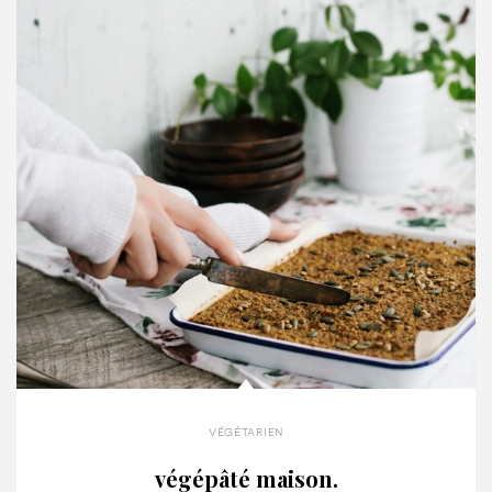
végétarien
végépâté maison.