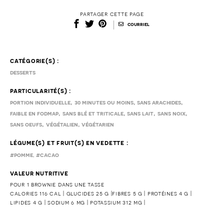
partager cette page
|
courriel
catégorie(s) :
desserts
particularité(s) :
,
,
,
portion individuelle
30 minutes ou moins
sans arachides
,
,
,
,
faible en fodmap
sans blé et triticale
sans lait
sans noix
,
,
sans oeufs
végétalien
végétarien
légume(s) et fruit(s) en vedette :
,
#pomme
#cacao
valeur nutritive
pour 1 brownie dans une tasse
calories 116 cal | glucides 25 g |fibres 5 g | protéines 4 g |
lipides 4 g | sodium 6 mg | potassium 312 mg |