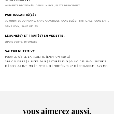
,
,
aliments protéinés
dans un bol
plats principaux
particularité(s) :
,
,
,
,
30 minutes ou moins
sans arachides
sans blé et triticale
sans lait
,
sans noix
sans oeufs
légume(s) et fruit(s) en vedette :
,
#pois verts
#tomate
valeur nutritive
pour le 1/6 de la recette (environ 450 g)
389 calories | lipides 24 g | saturés 13 g | glucides 19 g | sucre 7
g | sodium 1501 mg | fibres 4 g | protéines 27 g | potassium : 699 mg
vous aimerez aussi.