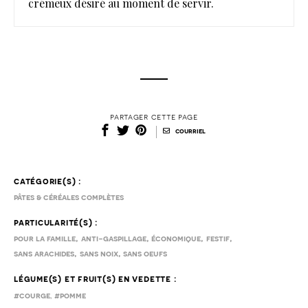
crémeux désiré au moment de servir.
partager cette page
|
courriel
catégorie(s) :
pâtes & céréales complètes
particularité(s) :
,
,
,
,
pour la famille
anti-gaspillage
économique
festif
,
,
sans arachides
sans noix
sans oeufs
légume(s) et fruit(s) en vedette :
,
#courge
#pomme