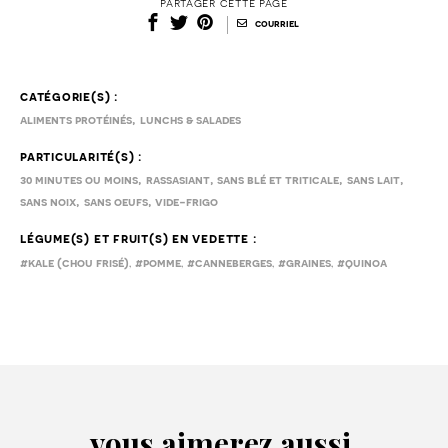
partager cette page
|
courriel
catégorie(s) :
,
aliments protéinés
lunchs & salades
particularité(s) :
,
,
,
,
30 minutes ou moins
rassasiant
sans blé et triticale
sans lait
,
,
sans noix
sans oeufs
vide-frigo
légume(s) et fruit(s) en vedette :
,
,
,
,
#kale (chou frisé)
#pomme
#canneberges
#graines
#quinoa
vous aimerez aussi.