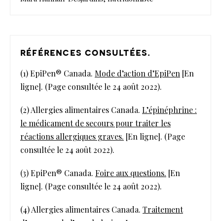
références consultées.
(1) EpiPen® Canada.
Mode d’action d’EpiPen
[En
ligne]. (Page consultée le 24 août 2022).
(2) Allergies alimentaires Canada.
L’épinéphrine :
le médicament de secours pour traiter les
réactions allergiques graves.
[En ligne]. (Page
consultée le 24 août 2022).
(3) EpiPen® Canada.
Foire aux questions.
[En
ligne]. (Page consultée le 24 août 2022).
(4) Allergies alimentaires Canada.
Traitement