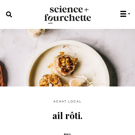
rechercher :
achat local
ail rôti.
#ail