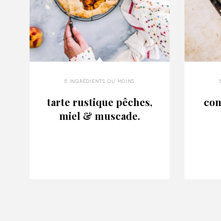
5 ingrédients ou moins
tarte rustique pêches,
co
miel & muscade.