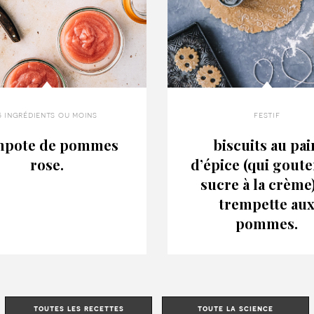
5 ingrédients ou moins
festif
mpote de pommes
biscuits au pai
rose.
d’épice (qui goute
sucre à la crème
trempette au
pommes.
toutes les recettes
toute la science