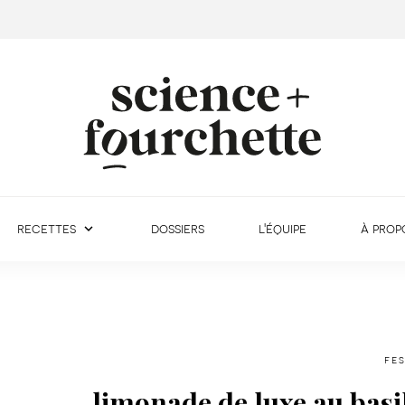
recettes
dossiers
l'équipe
à prop
fes
limonade de luxe au basil