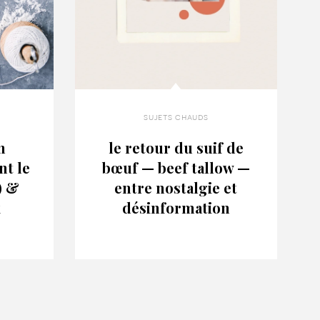
sujets chauds
n
le retour du suif de
nt le
bœuf — beef tallow —
) &
entre nostalgie et
x
désinformation