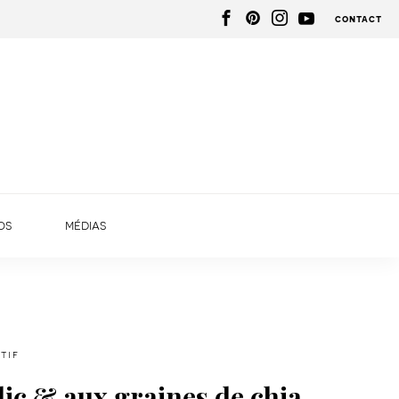
contact
os
médias
tif
ic & aux graines de chia.