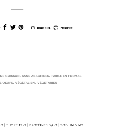
|
e
courriel
imprimer
,
,
,
ns cuisson
sans arachides
faible en fodmap
,
,
s oeufs
végétalien
végétarien
1 g | sucre 13 g | protéines 0,4 g | sodium 5 mg