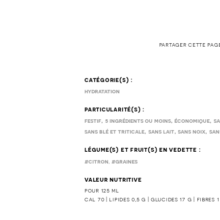
partager cette pag
catégorie(s) :
hydratation
particularité(s) :
,
,
,
festif
5 ingrédients ou moins
économique
sa
,
,
,
sans blé et triticale
sans lait
sans noix
san
légume(s) et fruit(s) en vedette :
,
#citron
#graines
valeur nutritive
pour 125 ml
cal 70 | lipides 0,5 g | glucides 17 g | fibres 