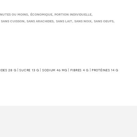
,
,
,
inutes ou moins
économique
portion individuelle
,
,
,
,
,
,
sans cuisson
sans arachides
sans lait
sans noix
sans oeufs
ides 28 g | sucre 13 g | sodium 46 mg | fibres 4 g | protéines 14 g