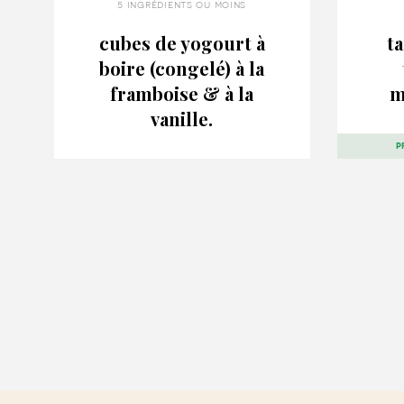
5 ingrédients ou moins
cubes de yogourt à
ta
boire (congelé) à la
framboise & à la
m
vanille.
p