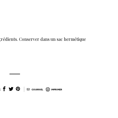
ngrédients. Conserver dans un sac hermétique
|
e
courriel
imprimer