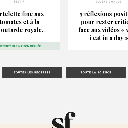
festif
sujets chauds
rtelette fine aux
5 réflexions posit
tomates et à la
pour rester crit
outarde royale.
face aux vidéos «
i eat in a day »
résenté par
maison orphée
toutes les recettes
toute la science