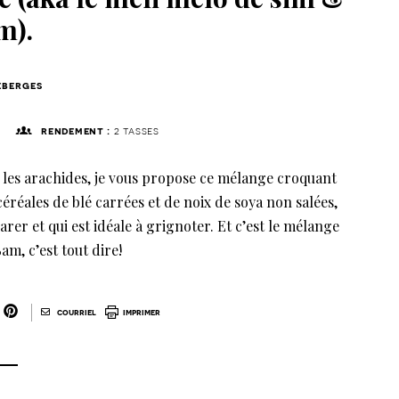
m).
berges
rendement :
2 tasses
et les arachides, je vous propose ce mélange croquant
 céréales de blé carrées et de noix de soya non salées,
rer et qui est idéale à grignoter. Et c’est le mélange
m, c’est tout dire!
|
courriel
imprimer