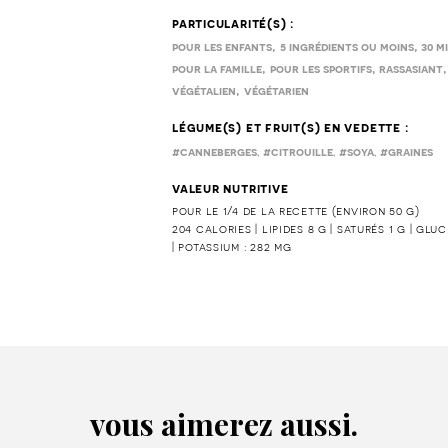
particularité(s) :
,
,
pour les enfants
5 ingrédients ou moins
30 m
,
,
pour la famille
pour les sportifs
rassasiant
,
végétalien
végétarien
légume(s) et fruit(s) en vedette :
,
,
,
#canneberges
#citrouille
#soya
#graines
valeur nutritive
pour le 1/4 de la recette (environ 50 g)
204 calories | lipides 8 g | saturés 1 g | gluc
| potassium : 282 mg
vous aimerez aussi.