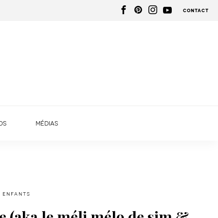
contact
os
médias
 enfants
 (aka le méli mélo de sim &