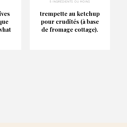
5 ingrédients ou moins
ives
trempette au ketchup
ique
pour crudités (à base
 what
de fromage cottage).