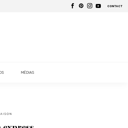
contact
os
médias
maison
a express