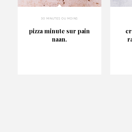
30 minutes ou moins
pizza minute sur pain
cr
naan.
r