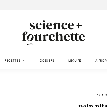
recettes
dossiers
l'équipe
à prop
fait 
pain pit