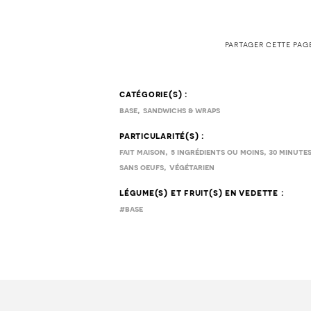
partager cette pag
catégorie(s) :
,
base
sandwichs & wraps
particularité(s) :
,
,
fait maison
5 ingrédients ou moins
30 minute
,
sans oeufs
végétarien
légume(s) et fruit(s) en vedette :
#base