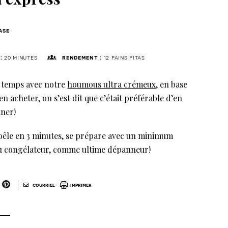
ase
:
20 minutes
rendement :
12 pains pitas
e temps avec notre
houmous ultra crémeux
, en base
n acheter, on s’est dit que c’était préférable d’en
iner!
 poêle en 3 minutes, se prépare avec un minimum
au congélateur, comme ultime dépanneur!
|
courriel
imprimer