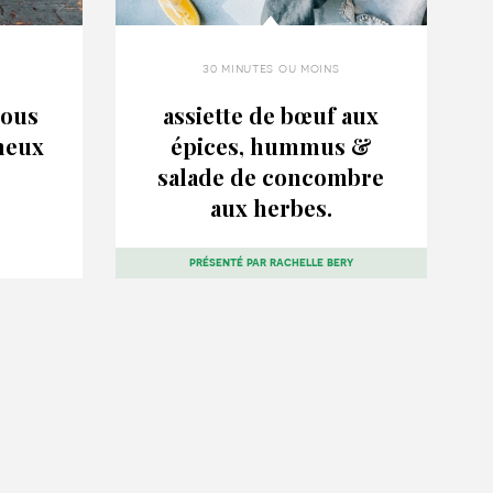
30 minutes ou moins
mous
assiette de bœuf aux
meux
épices, hummus &
salade de concombre
aux herbes.
présenté par
rachelle bery