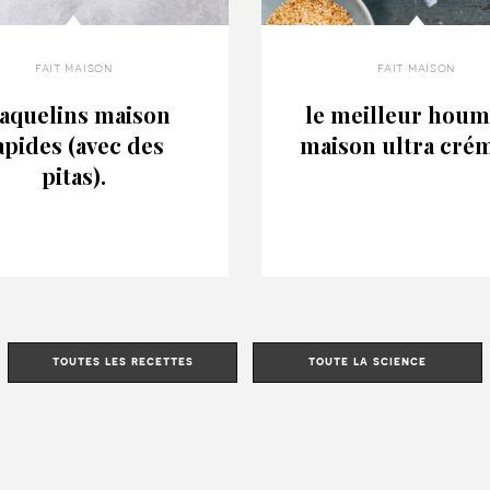
fait maison
fait maison
aquelins maison
le meilleur hou
apides (avec des
maison ultra cré
pitas).
toutes les recettes
toute la science