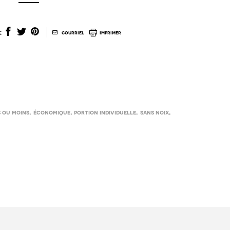
|
e
courriel
imprimer
,
,
,
,
s ou moins
économique
portion individuelle
sans noix