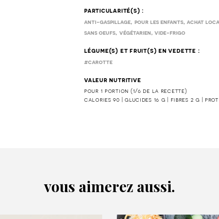
particularité(s) :
,
,
anti-gaspillage
pour les enfants
achat loc
,
,
sans oeufs
végétarien
vide-frigo
légume(s) et fruit(s) en vedette :
#carotte
valeur nutritive
pour 1 portion (1/6 de la recette)
calories 90 | glucides 16 g | fibres 2 g | pro
vous aimerez aussi.