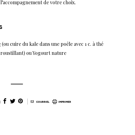
c l’accompagnement de votre choix.
s
e
(ou cuire du kale dans une poêle avec 1 c. à thé
t croustillant) ou Yogourt nature
|
e
courriel
imprimer