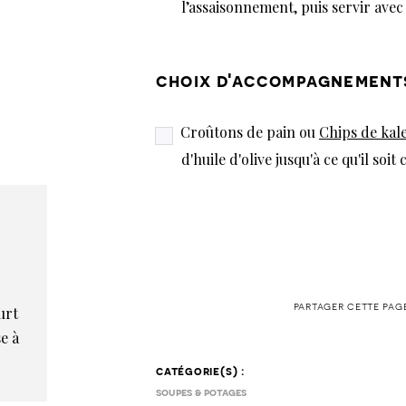
l’assaisonnement, puis servir ave
choix d'accompagnement
Croûtons de pain ou
Chips de kal
d'huile d'olive jusqu'à ce qu'il soi
partager cette pag
urt
e à
catégorie(s) :
soupes & potages