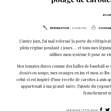
#car
préparation :
5 minutes
cuisson
L’autre jour, j’ai mal refermé la porte du réfrigér
plein régime pendant 2 jours … et tous mes légumes, 
utiliser mon système D pour ne rien 
Mes tomates dures comme des balles de baseball se 
frostés
en soupe, mes oranges en jus et mon 10 lbs 
celui-ci est inspiré d’une recette de carottes à anis q
appartenait à ma grand-mère. J’ajoute du yogourt 
franchement me
partager cette page