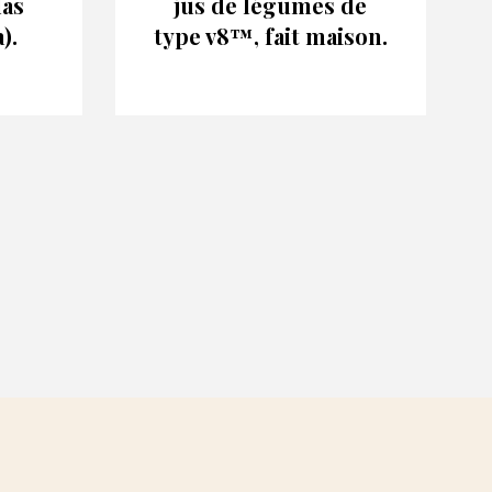
las
jus de légumes de
).
type v8™, fait maison.