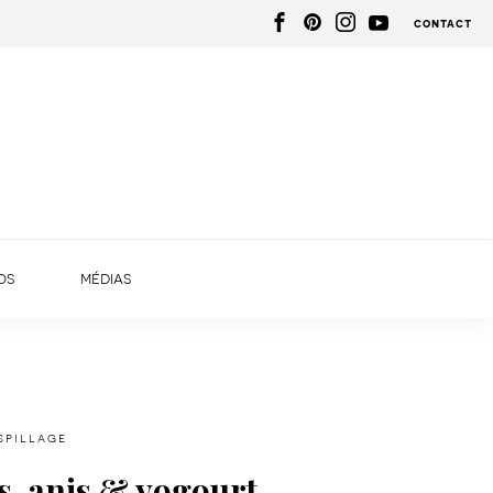
contact
os
médias
spillage
s, anis & yogourt.