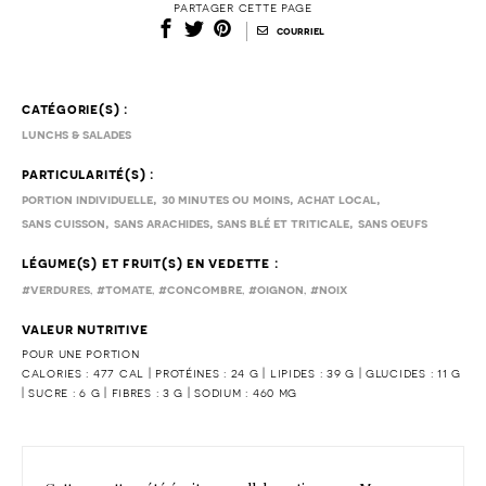
partager cette page
|
courriel
catégorie(s) :
lunchs & salades
particularité(s) :
,
,
,
portion individuelle
30 minutes ou moins
achat local
,
,
,
sans cuisson
sans arachides
sans blé et triticale
sans oeufs
légume(s) et fruit(s) en vedette :
,
,
,
,
#verdures
#tomate
#concombre
#oignon
#noix
valeur nutritive
pour une portion
calories : 477 cal | protéines : 24 g | lipides : 39 g | glucides : 11 g
| sucre : 6 g | fibres : 3 g | sodium : 460 mg