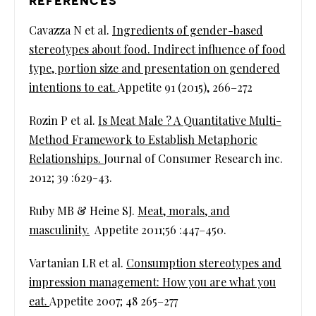
références
Cavazza N et al.
Ingredients of gender-based
stereotypes about food. Indirect influence of food
type, portion size and presentation on gendered
intentions to eat.
Appetite 91 (2015), 266–272
Rozin P et al.
Is Meat Male ? A Quantitative Multi-
Method Framework to Establish Metaphoric
Relationships.
Journal of Consumer Research inc.
2012; 39 :629-43.
Ruby MB & Heine SJ.
Meat, morals, and
masculinity.
Appetite 2011;56 :447–450.
Vartanian LR et al.
Consumption stereotypes and
impression management: How you are what you
eat.
Appetite 2007; 48 265–277